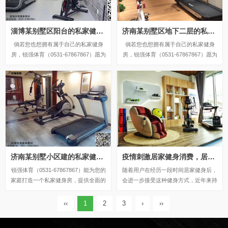
淄博某别墅区阳台的私家健身房
济南某别墅区地下二层的私家健身房
倘若您也想拥有属于自己的私家健身
倘若您也想拥有属于自己的私家健身
房，锐强体育（0531-67867867）愿为
房，锐强体育（0531-67867867）愿为
您提供专业的私家健身房的健身器材打
您提供专业的私家健身房的健身器材打
造方案，锐强体育拥有十余年的专业的
造方案，锐强体育拥有十余年的专业的
健身房配置经验，完善的精英设计师团
健身房配置经验，完善的精英设计师团
队，以丰富的规划经验，更懂得如何合
队，以丰富的规划经验，更懂得如何合
理的规划私家健身房的格局，为您提供
理的规划私家健身房的格局，为您提供
完善的健身器材配置方案。
完善的健身器材配置方案。
济南某别墅小区建的私家健身房
疫情刺激居家健身消费，居家健身成为新时尚
锐强体育（0531-67867867）能为您的
随着用户在经历一段时间居家健身后，
家庭打造一个私家健身房，提供全面的
会进一步接受这种健身方式，近年来持
有氧训练、力量训练、功能性与柔韧性
续增长的家用健身器材市场有望进一步
训练和理疗按摩器材，以及运动健康管
提速。事实上，锐强体育在此之前一直
‹‹
1
2
3
›
››
理服务，让简单运动融入生活，帮助您
在做私家健身房，致力于为客户提供回
的家庭实现健康目标。
到家就能满足全家锻炼身体的需要，将