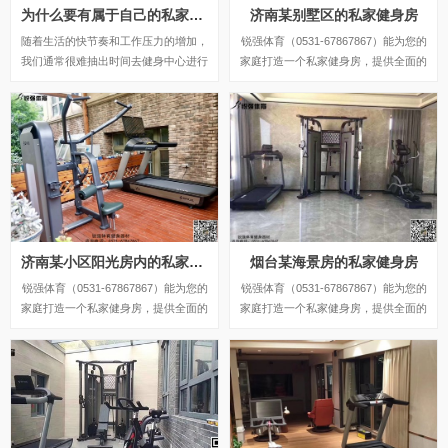
为什么要有属于自己的私家健身房,这是最好的理由
济南某别墅区的私家健身房
随着生活的快节奏和工作压力的增加，
锐强体育（0531-67867867）能为您的
我们通常很难抽出时间去健身中心进行
家庭打造一个私家健身房，提供全面的
锻炼。但是，一个私家健身房将为你提
有氧训练、力量训练、功能性与柔韧性
供许多令人兴奋的优势，我想与你分享
训练和理疗按摩器材，以及运动健康管
一些重要的理由：
理服务，让简单运动融入生活，帮助您
的家庭实现健康目标。
济南某小区阳光房内的私家健身房
烟台某海景房的私家健身房
锐强体育（0531-67867867）能为您的
锐强体育（0531-67867867）能为您的
家庭打造一个私家健身房，提供全面的
家庭打造一个私家健身房，提供全面的
有氧训练、力量训练、功能性与柔韧性
有氧训练、力量训练、功能性与柔韧性
训练和理疗按摩器材，以及运动健康管
训练和理疗按摩器材，以及运动健康管
理服务，让简单运动融入生活，帮助您
理服务，让简单运动融入生活，帮助您
的家庭实现健康目标。
的家庭实现健康目标。