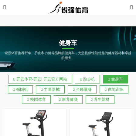
开云体育-开云| 开云官方网站
健身车
锐强体育推荐舒华、乔山和力健等品牌的健身车，为您提供性能优越的健身器材和卓越
的服务。
开云体育-开云| 开云官方网站
跑步机
健身车
椭圆机
力量器械
全民健身
体能训练
校园体育
康养健身
养生器材