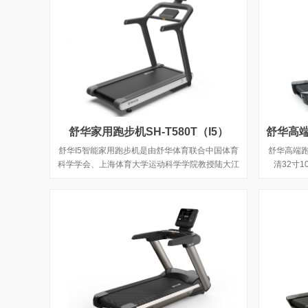
舒华家用跑步机SH-T580T（I5）
舒华I5智能家用跑步机是由舒华体育联合中国体育
舒华高端跑步
科学学会、上海体育大学运动科学学院教授陆大江
清32寸
等权威机构、专家共同研发设计。独特之处在于它
卡、人脸识
结合国际科学跑步研究理论，能够针对不同用户进
且有在线教
行运动能力测试，并根据测试结果生成因人而异的
有氧运动处方。这意味着每个用户都能得到一个适
合自己的运动方案，从而更好地达到运动效果。这
一创新技术可以确保用户在运动过程中能够保持在
最佳的区间状态，从而提高运动安全性和有效性。