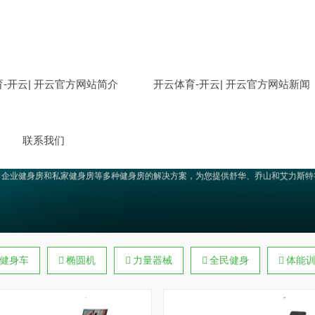
-开云| 开云官方网站简介
开云体育-开云| 开云官方网站新闻
联系我们
开云体育-开云| 开云官方网站
、企业健身房和私家健身房等多种健身房的解决方案，为您提供舒华、乔山和艾力斯特
健身车
椭圆机
力量器械
全民健身
体能