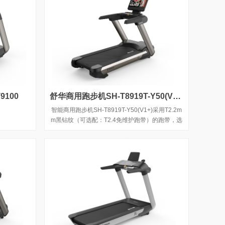
9100
舒华商用跑步机SH-T8919T-Y50(V9+)21.5寸大屏
智能商用跑步机SH-T8919T-Y50(V1+)采用T2.2m
m黑钻纹（可选配：T2.4免维护跑带）的跑带，选
用手握心率测试 自带心率带及增加心率控速(HRC)
程序模块测量心跳等数据，跑步宽度达580mm，
可承受180kg的使用者使用。