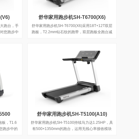
V6)
舒华家用跑步机SH-T6700(X6)
商用大跑台，手
舒华家用跑步机SH-T6700(X6)采用18T+12T双层
对您跑步中
跑板，T2.2mm钻石纹的跑带，双层跑板全跑台减
感应片测心
震，对您跑步中的膝盖进行全方位的呵护，选用接
，可承受180
触式心率感应和无线心率感应等多种方式获取数
据，跑步面积达520×1450mm，可承受130kg的使
用者使用。
500
舒华家用跑步机SH-T5100(A10)
跑板，T1.6
舒华家用跑步机SH-T5100持续马力达1.25HP，具
您跑步中的
有500×1350mm的跑台，运用无线心率接收模块
测试，跑步
监测心率，运用6位硅胶减震设计，最大承重是12