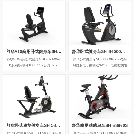
磁控轮。
舒华V10商用卧式健身车SH-B9100R(LED版)
舒华卧式健身车SH-B6500R(X5-R)
舒华V10商用卧式健身车SH-B9100R(L
舒华卧式健身车SH-B6500R(X5-R)采
ED版)采用轴承6005ZZ（台湾TPI），
用自发电，曲轴达3PCS，电磁控的阻
步幅曲柄长是170mm，如果换算步距
力系统，设有24段阻力等级，拥有7.5k
是13.4英寸，具有水壶架和Ipad平板支
g的磁控轮。
架、USB充电功能，管座可纵向调整3
00mm和水平调整50mm，张力旋钮采
用电动调整，制作电磁铁阻力，传输系
统多沟皮带J型8沟。
舒华卧式康复健身车SH-5836R
舒华商用动感单车SH-B8860S
舒华卧式康复健身车SH-5836R采用自
舒华商用动感单车SH-B8860S基本与