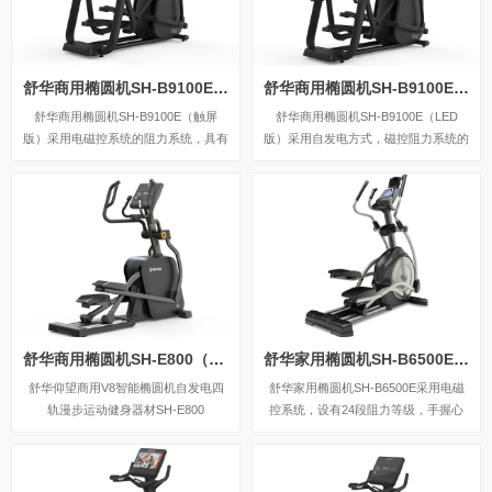
舒华商用椭圆机SH-B9100E（触屏版）
舒华商用椭圆机SH-B9100E（LED版）
舒华商用椭圆机SH-B9100E（触屏
舒华商用椭圆机SH-B9100E（LED
版）采用电磁控系统的阻力系统，具有
版）采用自发电方式，磁控阻力系统的
40段电磁控阻力系统，运用手握心率
阻力系统，可以设定40段阻力段，最
片侦测心率，9.3公斤飞轮质量。
大使用者体重为180kg，踏步跨距可达
508mm，适用于大多数人，现在锐强
体育旗舰店都有这一款椭圆机，欢迎前
来体验试机。
舒华商用椭圆机SH-E800（V8）
舒华家用椭圆机SH-B6500E(X5-E)
舒华仰望商用V8智能椭圆机自发电四
舒华家用椭圆机SH-B6500E采用电磁
轨漫步运动健身器材SH-E800
控系统，设有24段阻力等级，手握心
律片侦测心率，7kg磁控轮。