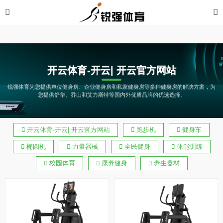
开云体育-开云| 开云官方网站
开云体育-开云| 开云官方网站
锐强体育为您提供单位健身房、企业健身房和私家健身房等多种健身房的解决方案，为
您提供舒华、乔山和艾力斯特等国内外优质品牌的优选选择。
开云体育-开云| 开云官方网站
跑步机
健身车
椭圆机
力量器械
全民健身
体能训练
校园体育
康养健身
养生器材