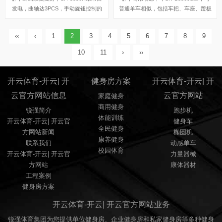
发电，曲轴达3PCS，手动旋钮控制的
普通单车相似，包括车把、车座、蹬板
阻力系统，设有8级阻力，拥有7kg重
和轮子几个部分，车身稳固地联结为一
量的飞轮。
个整体。与普通单车不同的是，它的结
‹‹
‹
1
2
3
4
5
6
7
8
9
构可以做很大的调整，使骑行的人感觉
更舒适。
10
11
›
››
开云体育-开云| 开
健身房方案
开云体育-开云| 开
云官方网站信息
云官方网站
家庭健身
商用健身
锐强简介
跑步机
体能训练
开云体育-开云| 开云官
健身车
全民健身
方网站新闻
椭圆机
康养健身
联系我们
动感单车
校园体育
开云体育-开云| 开云官
力量器械
方网站
康体器材
工程案例
健身房方案
开云体育-开云| 开云官方网站业务
锐强体育集团为您提供单位健身房、企业健身房和私家健身房等多种健身