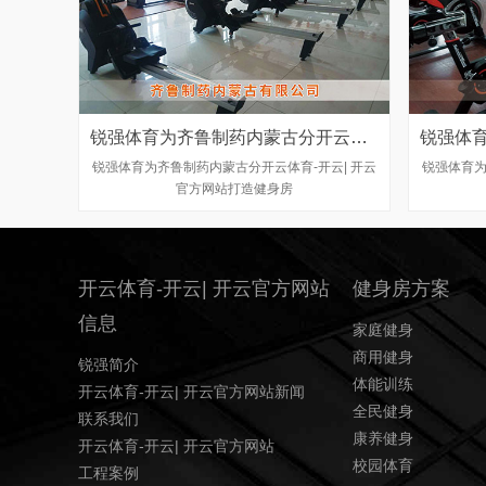
锐强体育为​齐鲁制药内蒙古分开云体育-开云| 开云官方网站打造健身房
锐强体育为​齐鲁制药内蒙古分开云体育-开云| 开云
​锐强体育
官方网站打造健身房
开云体育-开云| 开云官方网站
健身房方案
信息
家庭健身
商用健身
锐强简介
体能训练
开云体育-开云| 开云官方网站新闻
全民健身
联系我们
康养健身
开云体育-开云| 开云官方网站
校园体育
工程案例