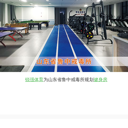
锐强体育
为山东省鲁中戒毒所规划
健身房