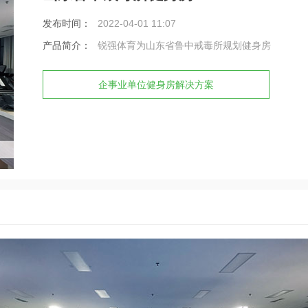
发布时间：
2022-04-01 11:07
产品简介：
锐强体育为山东省鲁中戒毒所规划健身房
企事业单位健身房解决方案