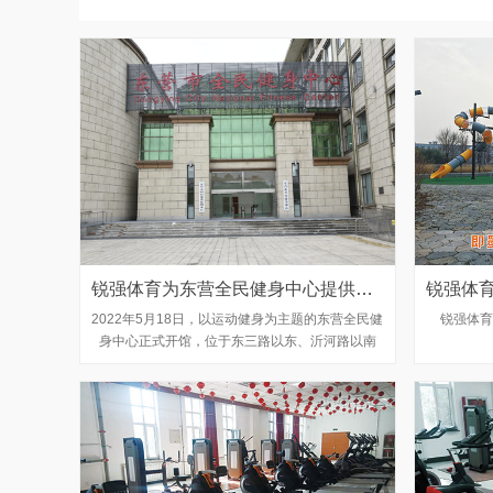
锐强体育为东营全民健身中心提供健身器材
2022年5月18日，以运动健身为主题的东营全民健
锐强体育
身中心正式开馆，位于东三路以东、沂河路以南
（原东营市图书馆）的东营市全民健身中心，是集
竞技比赛、休闲健身、体育训练于一体的大型综合
性体育活动中心。