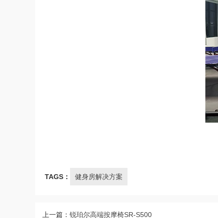
TAGS：
健身房解决方案
上一篇：
锐珀尔高端按摩椅SR-S500