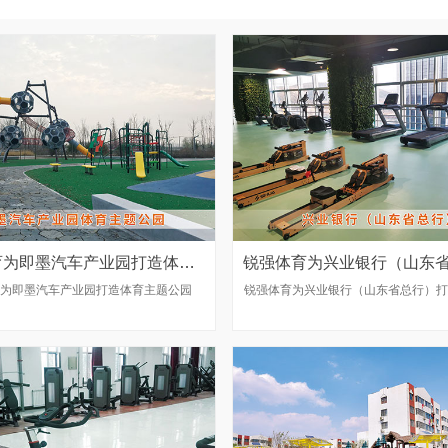
锐强体育为即墨汽车产业园打造体育主题公园
为即墨汽车产业园打造体育主题公园
​锐强体育为兴业银行（山东省总行）