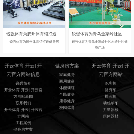
​锐强体育为胶州体育馆打造的健身房
​锐强体育为青岛金家岭社区构造社区健身广场
​锐强体育为胶州体育馆打造健身房
​锐强体育为青岛金家岭社区构造社区健
身广场
开云体育-开云| 开
健身房方案
开云体育-开云| 开
云官方网站信息
云官方网站
家庭健身
商用健身
锐强简介
跑步机
体能训练
开云体育-开云| 开云官
健身车
全民健身
方网站新闻
椭圆机
康养健身
联系我们
动感单车
校园体育
开云体育-开云| 开云官
力量器械
方网站
康体器材
工程案例
健身房方案