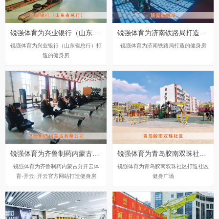
​锐强体育为兴业银行（山东省总行）打造的健身房
锐强体育为济南铁路局打造的健身房
​锐强体育为兴业银行（山东省总行）打
锐强体育为济南铁路局打造的健身房
造的健身房
锐强体育为​齐鲁制药内蒙古分开云体育-开云| 开云官方网站打造健身房
锐强体育为青岛胶南双珠社区打造社区健身广场
锐强体育为​齐鲁制药内蒙古分开云体
锐强体育为青岛胶南双珠社区打造社区
育-开云| 开云官方网站打造健身房
健身广场