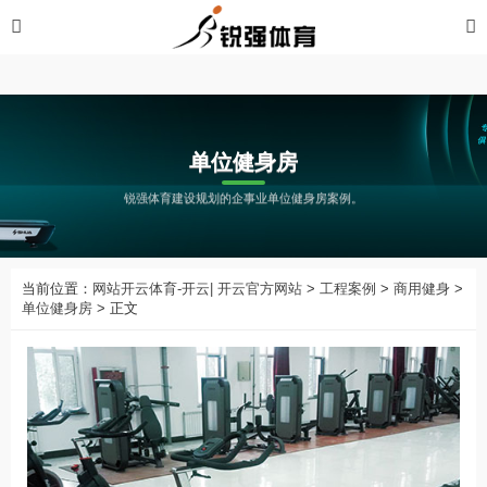
开云体育-开云| 开云官方网站
单位健身房
锐强体育建设规划的企事业单位健身房案例。
当前位置：
网站开云体育-开云| 开云官方网站
>
工程案例
>
商用健身
>
单位健身房
> 正文