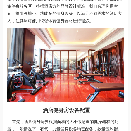
旅健身服务区，根据酒店方的品牌设计标准，我们合理利用空
间、提供占地小、功能多的健身设备，以满足不同需求的酒店客
人，让其均可使用锐强体育健身器材进行锻炼。
酒店健身房设备配置
首先，酒店健身房要根据面积的大小做适当的健身器材的配
置，一般情况下，有氧、力量健身设备均需配备，数量应均衡。