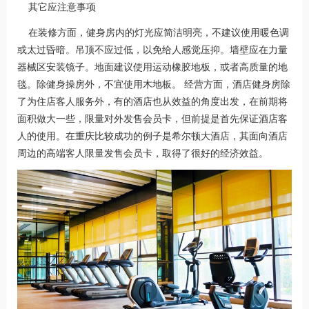
其它应注意事项
在装修方面，健身房内的灯光应简洁明亮，不建议使用暖色调
或太过昏暗。吊顶不应过低，以免给人感觉压抑。墙壁应在力量
器械区安装镜子。地面建议使用运动橡胶地板，或者高质量的地
毯。除健身操房外，不宜使用木地板。 经营方面，酒店健身房除
了为住店客人服务外，有的酒店也从效益的角度出发，在前期将
面积做大一些，限量对外发售会员卡，但前提是首先保证酒店客
人的使用。在重庆比较成功的例子是希尔顿大酒店，其面向酒店
周边的高端客人限量发售会员卡，取得了很好的经济效益。