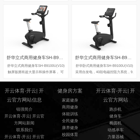
阻力系统，可以设定40段阻力段，最
大使用者体重为180kg，踏步跨距可达
508mm，适用于大多数人，现在锐强
体育旗舰店都有这一款椭圆机，欢迎前
来体验试机。
舒华立式商用健身车SH-B9100U(V10)触屏版
舒华立式商用健身车SH-B9100U(V10)LED版
舒华立式商用健身车SH-B9100U(V10)
舒华卧式商用健身车SH-B9100U(V10)
触屏版拥有超大显示和操作屏幕， 可
采用自发电，40段电磁控阻力系统，9.
以任意设置阻力、时间和距离等参数，
3kg飞轮重量。
还可以即时显示心跳和转速等数据，同
开云体育-开云| 开
健身房方案
开云体育-开云| 开
时，SH-B9100U提供多项科学运动处
方，更轻松掌握运动节奏。
云官方网站信息
云官方网站
家庭健身
商用健身
锐强简介
跑步机
体能训练
开云体育-开云| 开云官
健身车
全民健身
方网站新闻
椭圆机
康养健身
联系我们
动感单车
校园体育
开云体育-开云| 开云官
力量器械