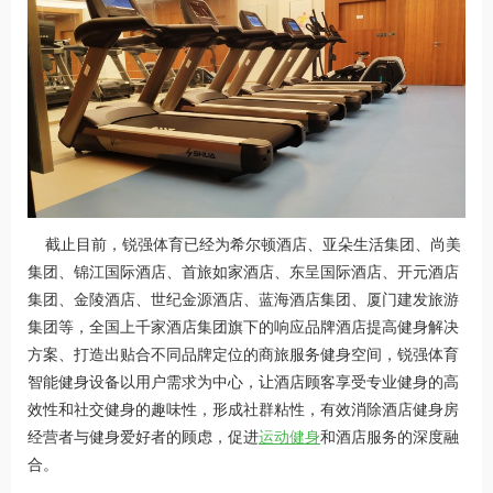
截止目前，锐强体育已经为希尔顿酒店、亚朵生活集团、尚美
集团、锦江国际酒店、首旅如家酒店、东呈国际酒店、开元酒店
集团、金陵酒店、世纪金源酒店、蓝海酒店集团、厦门建发旅游
集团等，全国上千家酒店集团旗下的响应品牌酒店提高健身解决
方案、打造出贴合不同品牌定位的商旅服务健身空间，锐强体育
智能健身设备以用户需求为中心，让酒店顾客享受专业健身的高
效性和社交健身的趣味性，形成社群粘性，有效消除酒店健身房
经营者与健身爱好者的顾虑，促进
运动健身
和酒店服务的深度融
合。