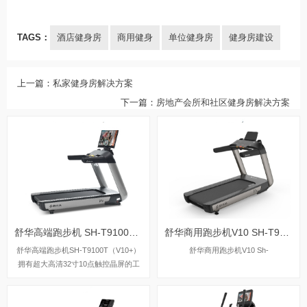
TAGS：
酒店健身房
商用健身
单位健身房
健身房建设
上一篇：
私家健身房解决方案
下一篇：
房地产会所和社区健身房解决方案
舒华高端跑步机 SH-T9100T（V10+）
舒华商用跑步机V10 SH-T9100
舒华高端跑步机SH-T9100T（V10+）
舒华商用跑步机V10 Sh-
拥有超大高清32寸10点触控晶屏的工
业屏，具有扫码、刷卡、人脸识别等多
种智能登录方式，方便快捷，并且有在
线教学、专业健身模式随意切换，让您