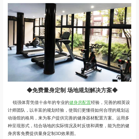
◆免费量身定制 场地规划解决方案◆
锐强体育凭借十余年的专业的
健身房配置
经验，完善的精英设
计师团队，以丰富的规划经验，使我们更懂得如何合理的规划运
动场馆的格局，来为客户提供完善的健身器材配置方案。运用多
种呈现形式，结合场地的实际情况及时反馈和调整，能为您的健
身房客免费提供量身定制3D效果图。